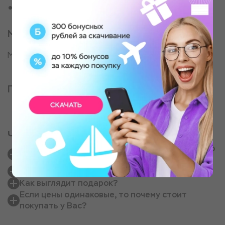
Для начинающих мотоциклистов
Место проведения
Место старта - улица Космонавта Леонова
Партнер, оказывающий услугу
Частые вопросы
Правда, что у Вас такие же цены как напрямую
у партнеров?
Как получить сертификат?
Как выглядит подарок?
Если цены одинаковые, то почему стоит
покупать у Вас?