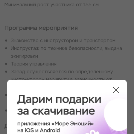
Минимальный рост участника от 155 см.
Программа мероприятия
Знакомство с инструктором и транспортом
Инструктаж по технике безопасности, выдача
экипировки
Теория управления
Заезд осуществляется по определенному
инструктором маршруту в зависимости от
способностей гостя ездить на мотоцикле
Возвращение на стартовую точку, обмен
впечатлениями
В подарок бесплатные фото и видео с прогулки
Для кого