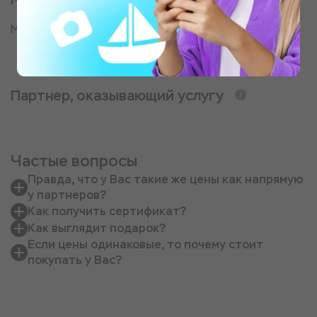
Место старта в д. Кеты
Партнер, оказывающий услугу
Частые вопросы
Правда, что у Вас такие же цены как напрямую
у партнеров?
Как получить сертификат?
Как выглядит подарок?
Если цены одинаковые, то почему стоит
покупать у Вас?