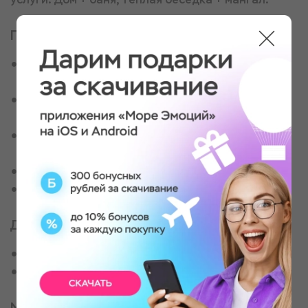
Программа мероприятия
Знакомство с инструктором, выдача
квадроцикла и экипировки
Инструктаж по управлению квадроциклом,
инструктаж по технике безопасности
Обучение катанию на квадроцикле, если это
необходимо
Катание по маршруту с остановками для фото
Возвращение
Для кого
Для активных и отчаянных
Для любителей дикого, адреналинового отдыха
Место проведения