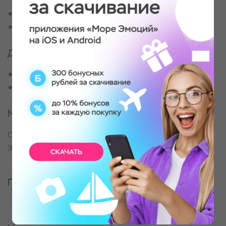
испанский (40 минут)
Ароматерапия. Релакс-музыка. Свечи
Чайная церемония.
Для кого
Для любителей расслабиться
Для тех, кому нужно перезагрузиться
Место проведения
Спа-салон в Мотовилихинском районе/​
Железнодорожном ж/м
Партнер, оказывающий услугу