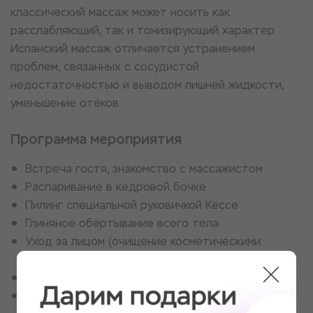
классический массаж может носить как
расслабляющий, так и тонизирующий характер.
Испанский массаж отличается устранением
проблем, связанных с сосудистой
недостаточностью и выводом лишней жидкости,
уменьшение отёков.
Программа мероприятия
Встреча гостя, знакомство с массажистом
Распаривание в кедровой бочке
Пилинг специальной руковичкой Кессе
Глиняное обёртывание всего тела
Уход за лицом (очищение косметическими
материалами, массаж лица, маска)
Душ
Массаж тела расслабляющий/классический/