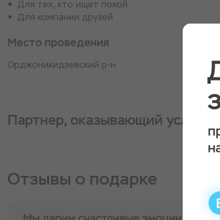
Для тех, кто ищет покой
Для компании друзей
Место проведения
Орджоникидзевский р-н
Партнер, оказывающий услугу
Отзывы о подарке