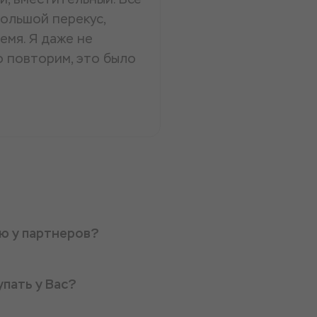
большой перекус,
емя. Я даже не
о повторим, это было
ую у партнеров?
упать у Вас?