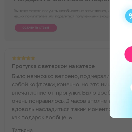
Прогулка с ветерком на катере
Было немножко ветрено, подмерзли немного
собой кофточки, конечно. но это ничуть не
впечатление от прогулки. Было вообще так 
очень понравилось. 2 часов вполне достато
вдоволь насладиться таким моментом. Одно
как подарок вообще 🔥
Татьяна