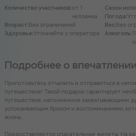
Количество участников:
от 1
Сезон испо
человека
Погода:
Ут
Возраст:
Без ограничений
Вес:
Без ог
Здоровье:
Уточняйте у оператора
Алкоголь:
Т
с
Подробнее о впечатлени
Приготовьтесь отчалить и отправиться в неп
путешествие! Такой подарок гарантирует нео
путешествие, наполненное захватывающими ду
успокаивающим бризом и воспоминаниями, кот
жизнь…
Предоставляются спасательные жилеты. На кат