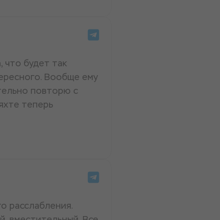
 что будет так
ересного. Вообще ему
тельно повторю с
яхте теперь
го расслабления.
й, вместительный. Все