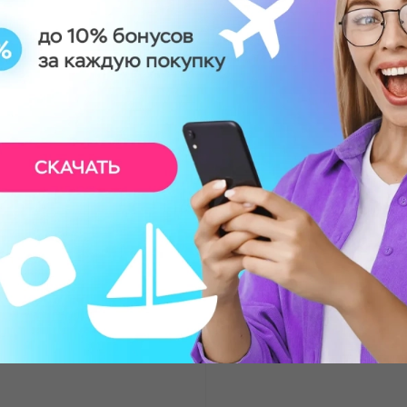
, поэтому берите с
 испортило
здорово, нам всем
чно, чтобы прям
значно рекомендую,