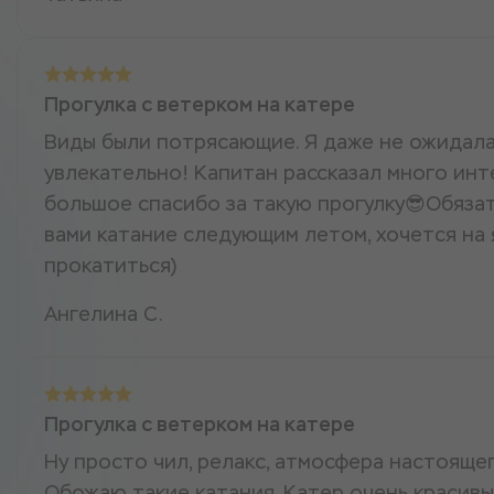
Прогулка с ветерком на катере
Виды были потрясающие. Я даже не ожидала,
увлекательно! Капитан рассказал много инт
большое спасибо за такую прогулку😎Обяза
вами катание следующим летом, хочется на 
прокатиться)
Ангелина С.
Прогулка с ветерком на катере
Ну просто чил, релакс, атмосфера настояще
Обожаю такие катания. Катер очень красивы