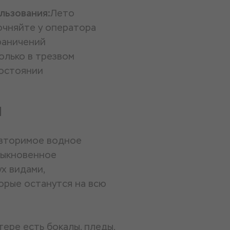
льзования:
Лето
очняйте у оператора
раничений
олько в трезвом
остоянии
и
овторимое водное
быкновенное
х видами,
орые останутся на всю
ере есть бокалы, пледы,